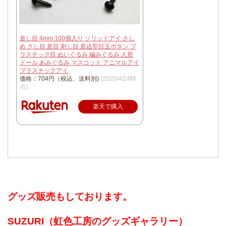
差し目 4mm 100個入り ソリッドアイ さし
め さし目 差目 刺し目 差込型目玉ボタン プ
ラスチック目 ぬいぐるみ 編みぐるみ 人形
ドール あみぐるみ マスコット アニマルアイ
プラスチックアイ
価格：704円（税込、送料別)
(2020/4/24時
点)
楽天で購入
グッズ販売もしております。
SUZURI（虹色工房のグッズギャラリー）