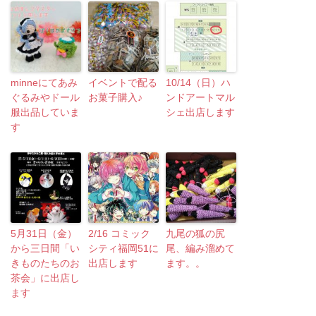
minneにてあみ
イベントで配る
10/14（日）ハ
ぐるみやドール
お菓子購入♪
ンドアートマル
服出品していま
シェ出店します
す
5月31日（金）
2/16 コミック
九尾の狐の尻
から三日間「い
シティ福岡51に
尾、編み溜めて
きものたちのお
出店します
ます。。
茶会」に出店し
ます