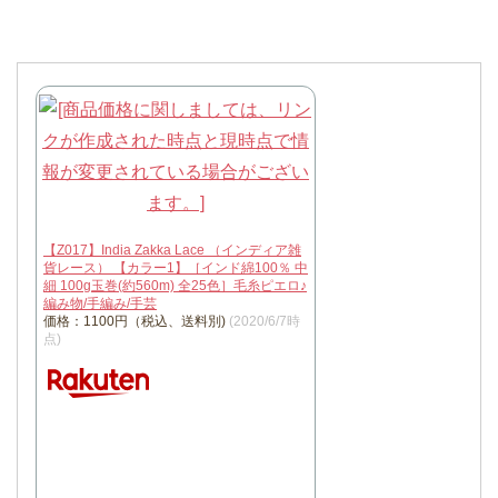
【Z017】India Zakka Lace （インディア雑
貨レース） 【カラー1】［インド綿100％ 中
細 100g玉巻(約560m) 全25色］毛糸ピエロ♪
編み物/手編み/手芸
価格：1100円（税込、送料別)
(2020/6/7時
点)