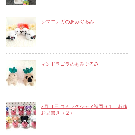
シマエナガのあみぐるみ
マンドラゴラのあみぐるみ
2月11日 コミックシティ福岡６１ 新作
お品書き（２）