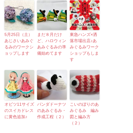
5月25日（土）
まだ８月だけ
東急ハンズ×洒
あじさいあみぐ
ど、ハロウィン
落市場出店♪あ
るみのワークシ
あみぐるみの準
みぐるみワーク
ョップします
備始めてます
ショップもしま
す
オビツ11サイズ
パンダドーナツ
こいのぼりのあ
のスイカドレス
のあみぐるみ・
みぐるみ 編み
に黄色追加♪
作成工程（２）
図と編み方
（２）