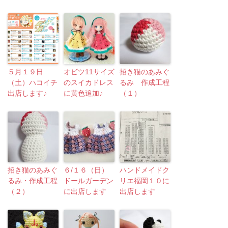
５月１９日
オビツ11サイズ
招き猫のあみぐ
（土）ハコイチ
のスイカドレス
るみ 作成工程
出店します♪
に黄色追加♪
（１）
招き猫のあみぐ
６/１６（日）
ハンドメイドク
るみ・作成工程
ドールガーデン
リエ福岡１０に
（２）
に出店します
出店します