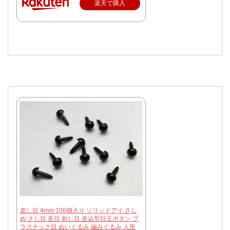
楽天で購入
差し目 4mm 100個入り ソリッドアイ さし
め さし目 差目 刺し目 差込型目玉ボタン プ
ラスチック目 ぬいぐるみ 編みぐるみ 人形