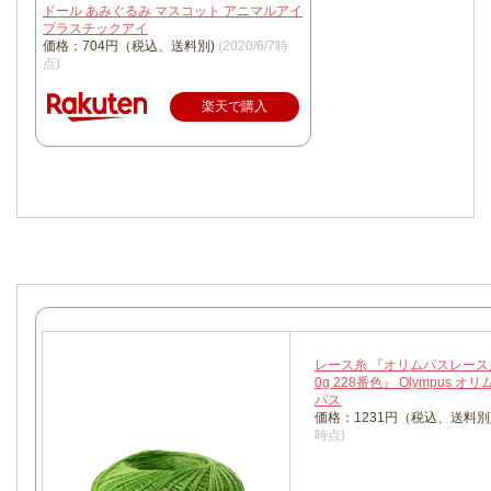
ドール あみぐるみ マスコット アニマルアイ
プラスチックアイ
価格：704円（税込、送料別)
(2020/6/7時
点)
楽天で購入
レース糸 『オリムパスレース糸 
0g 228番色』 Olympus オ
パス
価格：1231円（税込、送料別
時点)