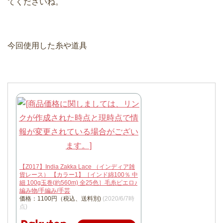
てくださいね。
今回使用した糸や道具
【Z017】India Zakka Lace （インディア雑
貨レース） 【カラー1】［インド綿100％ 中
細 100g玉巻(約560m) 全25色］毛糸ピエロ♪
編み物/手編み/手芸
価格：1100円（税込、送料別)
(2020/6/7時
点)