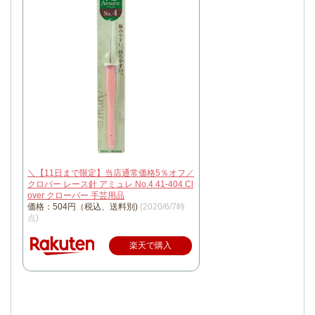
＼【11日まで限定】当店通常価格5％オフ／
クロバー レース針 アミュレ No.4 41-404 Cl
over クローバー 手芸用品
価格：504円（税込、送料別)
(2020/6/7時
点)
楽天で購入