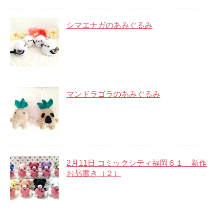
シマエナガのあみぐるみ
マンドラゴラのあみぐるみ
2月11日 コミックシティ福岡６１ 新作
お品書き（２）