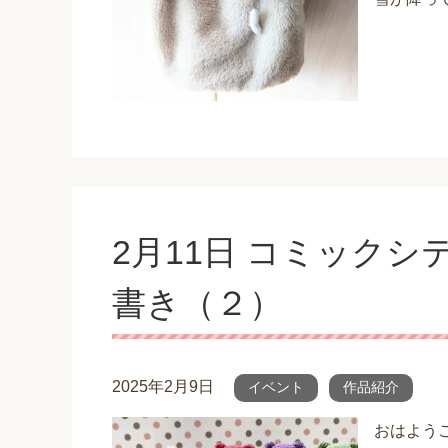
2月11日 コミック
書き（２）
2025年2月9日
イベント
作品紹介
おはよう