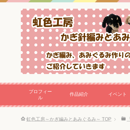
プロフィー
作品紹介
イベント
ル
虹色工房～かぎ編みとあみぐるみ～
TOP