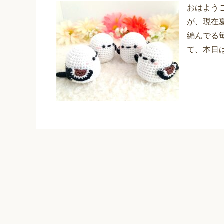
おはよう
が、現在
編んでる
て、本日