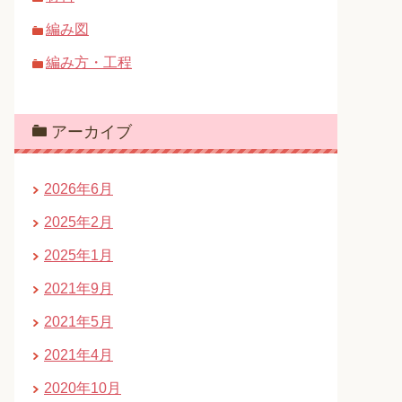
編み図
編み方・工程
アーカイブ
2026年6月
2025年2月
2025年1月
2021年9月
2021年5月
2021年4月
2020年10月