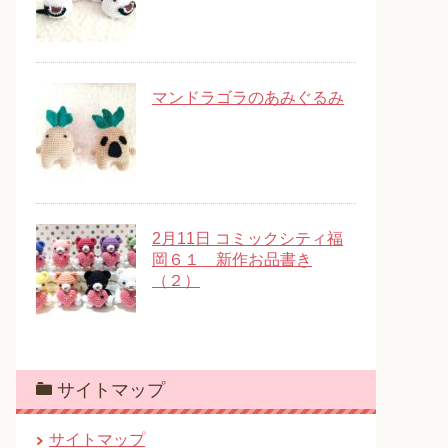
マンドラゴラのあみぐるみ
2月11日 コミックシティ福
岡６１ 新作お品書き
（２）
サイトマップ
サイトマップ