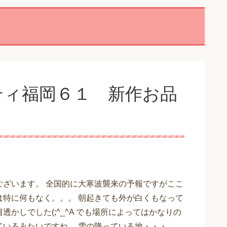
シティ福岡６１ 新作お品
ございます。 全国的に大寒波襲来の予報ですがここ
は特に何もなく。。。 朝起きても外が白くもなって
透かしでした(;^_^A でも場所によってはかなりの
ているみたいですね。 雪の降っている地・・・