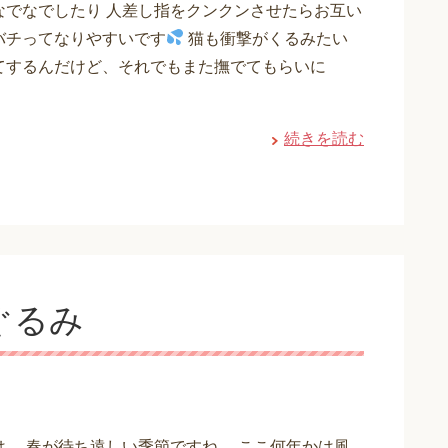
なでなでしたり 人差し指をクンクンさせたらお互い
バチってなりやすいです
猫も衝撃がくるみたい
てするんだけど、それでもまた撫でてもらいに
続きを読む
ぐるみ
は。 春が待ち遠しい季節ですね。 ここ何年かは風