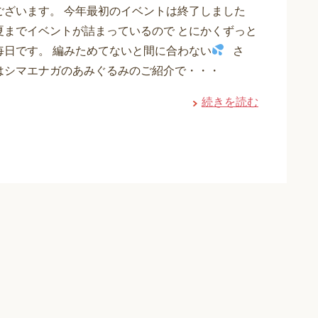
ございます。 今年最初のイベントは終了しました
夏までイベントが詰まっているので とにかくずっと
毎日です。 編みためてないと間に合わない
さ
はシマエナガのあみぐるみのご紹介で・・・
続きを読む