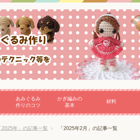
あみぐるみ
かぎ編みの
材料
作りのコツ
基本
「2025年」の記事一覧
「2025年2月」の記事一覧