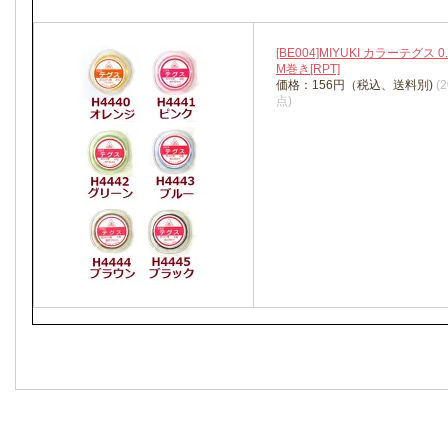
[BE004]MIYUKI カラーテグス 
M巻き[RPT]
価格：156円（税込、送料別)
(
点)