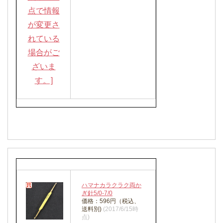
ハマナカラクラク両か
ぎ針5/0-7/0
価格：596円（税込、
送料別)
(2017/6/15時
点)