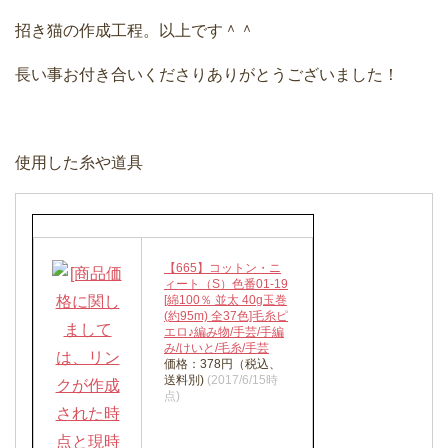
招き猫の作成工程。以上です＾＾
長い事お付き合いくださりありがとうございました！
使用した糸や道具
【665】コットン・ニ
ィート（S）色番01-19
[綿100％ 並太 40g玉巻
(約95m) 全37色]毛糸ピ
エロ♪編み物/手芸/手編
み/けいと/毛糸/手芸
価格：378円（税込、
送料別)
(2017/6/15時
点)