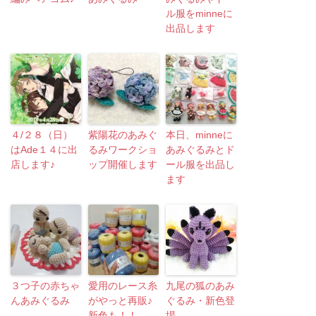
ル服をminneに
出品します
４/２８（日）
紫陽花のあみぐ
本日、minneに
はAde１４に出
るみワークショ
あみぐるみとド
店します♪
ップ開催します
ール服を出品し
ます
３つ子の赤ちゃ
愛用のレース糸
九尾の狐のあみ
んあみぐるみ
がやっと再販♪
ぐるみ・新色登
新色も！！
場