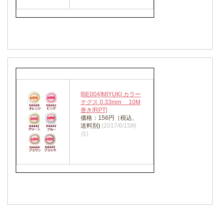
[BE004]MIYUKI カラー
テグス 0.33mm 10M
巻き[RPT]
価格：156円（税込、
送料別)
(2017/6/15時
点)