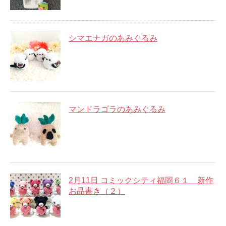
シマエナガのあみぐるみ
マンドラゴラのあみぐるみ
2月11日 コミックシティ福岡６１ 新作
お品書き（２）