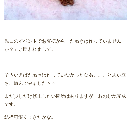
先日のイベントでお客様から「たぬきは作っていません
か？」と問われまして。
そういえばたぬきは作っていなかったなあ。。。と思い立
ち、編んでみました＾＾
まだ少しだけ修正したい箇所はありますが、おおむね完成
です。
結構可愛くできたかな。