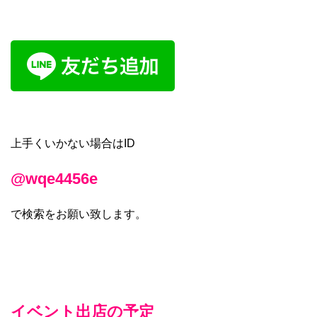
上手くいかない場合はID
@wqe4456e
で検索をお願い致します。
イベント出店の予定