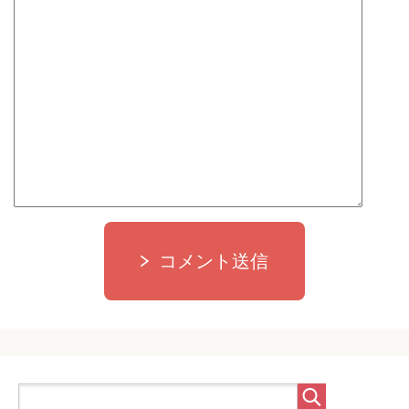
コメント送信