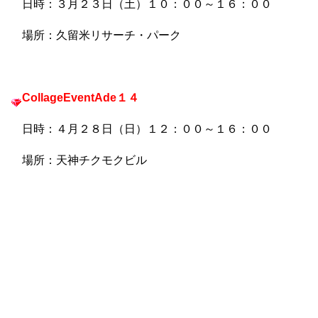
日時：３月２３日（土）１０：００～１６：００
場所：久留米リサーチ・パーク
CollageEventAde１４
日時：４月２８日（日）１２：００～１６：００
場所：天神チクモクビル