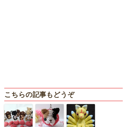
こちらの記事もどうぞ