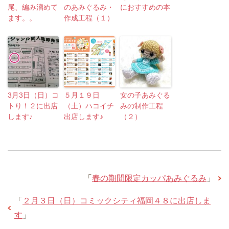
尾、編み溜めて
のあみぐるみ・
におすすめの本
ます。。
作成工程（１）
3月3日（日）コ
５月１９日
女の子あみぐる
トり！２に出店
（土）ハコイチ
みの制作工程
します♪
出店します♪
（２）
「
春の期間限定カッパあみぐるみ
」
「
２月３日（日）コミックシティ福岡４８に出店しま
す
」