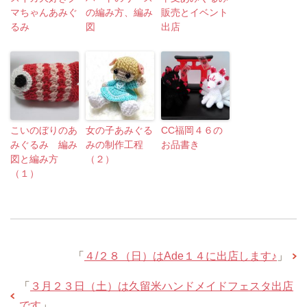
マちゃんあみぐ
の編み方、編み
販売とイベント
るみ
図
出店
こいのぼりのあ
女の子あみぐる
CC福岡４６の
みぐるみ 編み
みの制作工程
お品書き
図と編み方
（２）
（１）
「
４/２８（日）はAde１４に出店します♪
」
「
３月２３日（土）は久留米ハンドメイドフェスタ出店
です
」