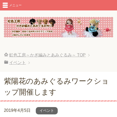
メニュー
虹色工房～かぎ編みとあみぐるみ～
TOP
イベント
紫陽花のあみぐるみワークショ
ップ開催します
2019年4月5日
イベント