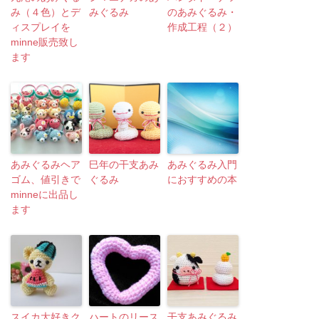
み（４色）とデ
みぐるみ
のあみぐるみ・
ィスプレイを
作成工程（２）
minne販売致し
ます
あみぐるみヘア
巳年の干支あみ
あみぐるみ入門
ゴム、値引きで
ぐるみ
におすすめの本
minneに出品し
ます
スイカ大好きク
ハートのリース
干支あみぐるみ